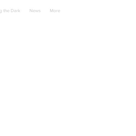
g the Dark
News
More