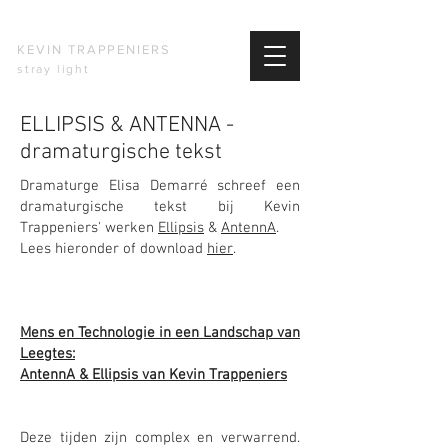
KEVIN TRAPPENIERS
stray light
ELLIPSIS & ANTENNA -
dramaturgische tekst
Dramaturge Elisa Demarré schreef een
dramaturgische tekst bij Kevin
Trappeniers' werken
Ellipsis
&
AntennA
.
Lees hieronder of download
hier
.
Mens en Technologie in een Landschap van
Leegtes:
AntennA & Ellipsis van Kevin Trappeniers
Deze tijden zijn complex en verwarrend.