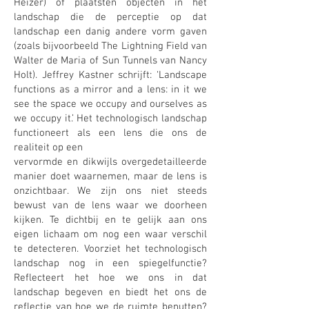
Heizer) of plaatsten objecten in het
landschap die de perceptie op dat
landschap een danig andere vorm gaven
(zoals bijvoorbeeld The Lightning Field van
Walter de Maria of Sun Tunnels van Nancy
Holt). Jeffrey Kastner schrijft: ‘Landscape
functions as a mirror and a lens: in it we
see the space we occupy and ourselves as
we occupy it.’ Het technologisch landschap
functioneert als een lens die ons de
realiteit op een
vervormde en dikwijls overgedetailleerde
manier doet waarnemen, maar de lens is
onzichtbaar. We zijn ons niet steeds
bewust van de lens waar we doorheen
kijken. Te dichtbij en te gelijk aan ons
eigen lichaam om nog een waar verschil
te detecteren. Voorziet het technologisch
landschap nog in een spiegelfunctie?
Reflecteert het hoe we ons in dat
landschap begeven en biedt het ons de
reflectie van hoe we de ruimte benutten?