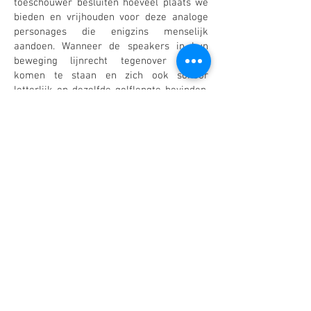
toeschouwer besluiten hoeveel plaats we
bieden en vrijhouden voor deze analoge
personages die enigzins menselijk
aandoen. Wanneer de speakers in hun
beweging lijnrecht tegenover elkaar
komen te staan en zich ook sonoor
letterlijk op dezelfde golflengte bevinden,
heffen deze signalen elkaar op en ontstaat
stilte. Een holte veroorzaakt door kracht
en tegenkracht zoals de jammer hoorde te
doen in AntennA.
Na een stilte waarbij we ons alleen wanen
in dit nieuwsoortig landschap komen
opnieuw beelden tot leven. Een geraamte
van een oude computermonitor begint te
roken, de data breken los uit het kader.
Een videoprojectie maakt dezelfde
opwaartse beweging en stoot op een
zwart reflecterend, soepelbewegend vlak.
De zwarte spiegel, of is het een scherm,
vangt de projectie op maar weerspiegelt